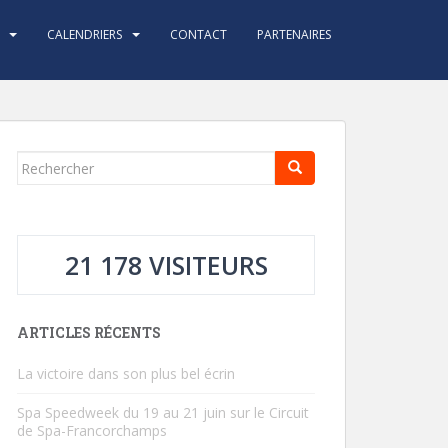
CALENDRIERS
CONTACT
PARTENAIRES
Rechercher...
21 178 VISITEURS
ARTICLES RÉCENTS
La victoire dans son plus bel écrin
Spa Speedweek du 19 au 21 juin sur le Circuit
de Spa-Francorchamps