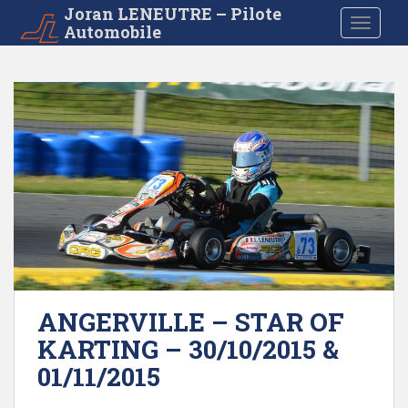
S
Joran LENEUTRE – Pilote
TOGGLE
Automobile
k
i
p
t
o
m
a
i
n
c
o
n
t
e
ANGERVILLE – STAR OF
n
KARTING – 30/10/2015 &
t
01/11/2015