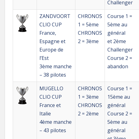
Challenger
ZANDVOORT
CHRONOS
Course 1 =
CLIO CUP
1 = 5ème
5ème au
France,
CHRONOS
général
Espagne et
2 = 3ème
et 2ème
Europe de
Challenger
l’Est
Course 2 =
3ème manche
abandon
– 38 pilotes
MUGELLO
CHRONOS
Course 1 =
CLIO CUP
1 = 3ème
15ème au
France et
CHRONOS
général
Italie
2 = 2ème
Course 2 =
4ème manche
5ème au
– 43 pilotes
général
et 3ème