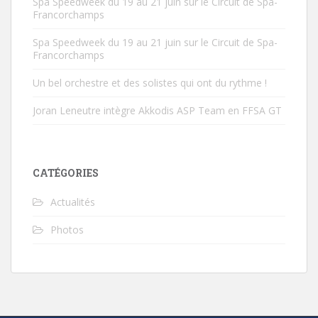
Spa Speedweek du 19 au 21 juin sur le Circuit de Spa-
Francorchamps
Spa Speedweek du 19 au 21 juin sur le Circuit de Spa-
Francorchamps
Un bel orchestre et des solistes qui ont du rythme !
Joran Leneutre intègre Akkodis ASP Team en FFSA GT
CATÉGORIES
Actualités
Photos