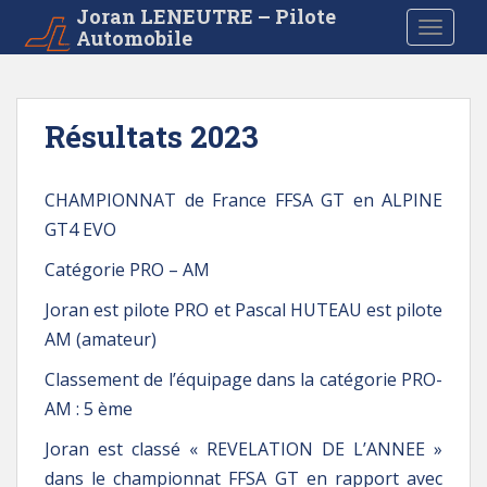
S
Joran LENEUTRE – Pilote
TOGGLE
Automobile
k
i
p
t
Résultats 2023
o
m
a
CHAMPIONNAT de France FFSA GT en ALPINE
i
GT4 EVO
n
c
Catégorie PRO – AM
o
Joran est pilote PRO et Pascal HUTEAU est pilote
n
t
AM (amateur)
e
Classement de l’équipage dans la catégorie PRO-
n
AM : 5 ème
t
Joran est classé « REVELATION DE L’ANNEE »
dans le championnat FFSA GT en rapport avec