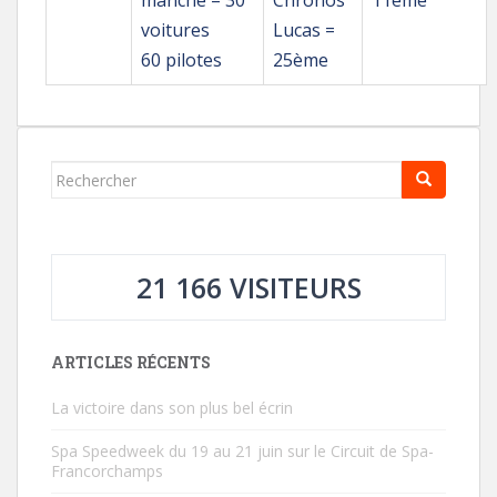
manche – 30
Chronos
11ème
voitures
Lucas =
60 pilotes
25ème
Rechercher...
21 166 VISITEURS
ARTICLES RÉCENTS
La victoire dans son plus bel écrin
Spa Speedweek du 19 au 21 juin sur le Circuit de Spa-
Francorchamps