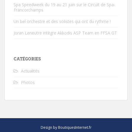
Spa Speedweek du 19 au 21 juin sur le Circuit de Spa-
Francorchamps
Un bel orchestre et des solistes qui ont du rythme !
Joran Leneutre intègre Akkodis ASP Team en FFSA GT
CATÉGORIES
Actualités
Photos
Design by BoutiquesInternet.fr