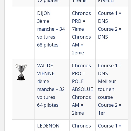
72 pilotes
11ème
PIRELLI
DIJON
Chronos
Course 1 =
3ème
PRO =
DNS
manche – 34
7ème
Course 2 =
voitures
Chronos
DNS
68 pilotes
AM =
2ème
VAL DE
Chronos
Course 1 =
VIENNE
PRO =
DNS
4ème
POLE
Meilleur
manche – 32
ABSOLUE
tour en
voitures
Chronos
course
64 pilotes
AM =
Course 2 =
2ème
1er
LEDENON
Chronos
Course 1 =