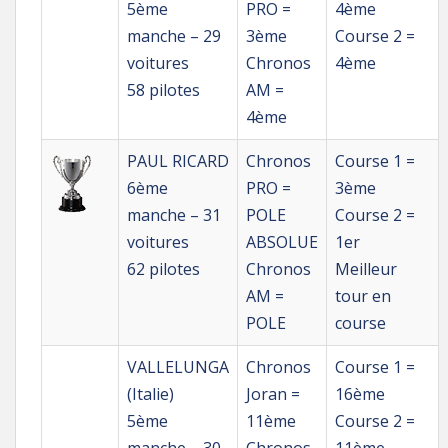
5ème
PRO =
4ème
manche – 29
3ème
Course 2 =
voitures
Chronos
4ème
58 pilotes
AM =
4ème
PAUL RICARD
Chronos
Course 1 =
6ème
PRO =
3ème
manche – 31
POLE
Course 2 =
voitures
ABSOLUE
1er
62 pilotes
Chronos
Meilleur
AM =
tour en
POLE
course
VALLELUNGA
Chronos
Course 1 =
(Italie)
Joran =
16ème
5ème
11ème
Course 2 =