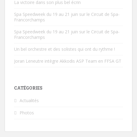
l
e
La victoire dans son plus bel écrin
l
l
e
l
f
e
Spa Speedweek du 19 au 21 juin sur le Circuit de Spa-
e
f
Francorchamps
n
e
ê
n
t
ê
Spa Speedweek du 19 au 21 juin sur le Circuit de Spa-
r
t
Francorchamps
e
r
)
e
)
Un bel orchestre et des solistes qui ont du rythme !
Joran Leneutre intègre Akkodis ASP Team en FFSA GT
CATÉGORIES
Actualités
Photos