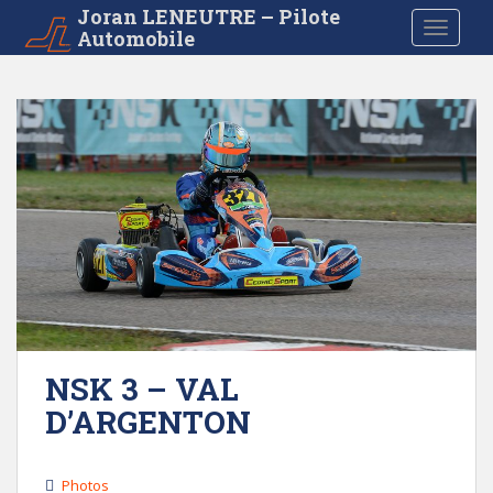
S
Joran LENEUTRE – Pilote
TOGGLE
Automobile
k
i
p
t
o
m
a
i
n
c
o
n
t
e
NSK 3 – VAL
n
D’ARGENTON
t
Photos