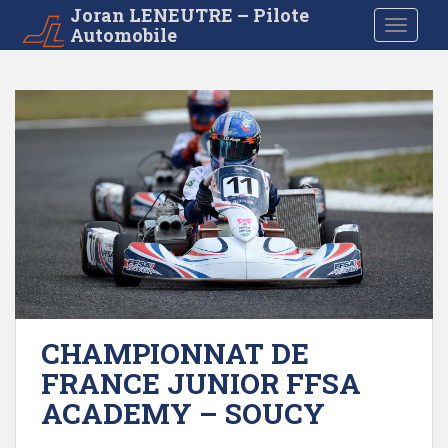
S
Joran LENEUTRE – Pilote
TOGGLE
Automobile
k
i
p
t
o
m
a
i
n
c
o
n
t
e
CHAMPIONNAT DE
n
FRANCE JUNIOR FFSA
t
ACADEMY – SOUCY