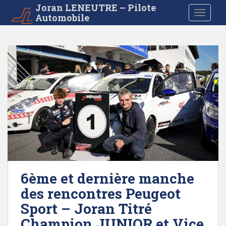
S
Joran LENEUTRE – Pilote
TOGGLE
Automobile
k
i
p
t
o
m
a
i
n
c
o
n
t
e
6ème et dernière manche
n
des rencontres Peugeot
t
Sport – Joran Titré
Champion JUNIOR et Vice