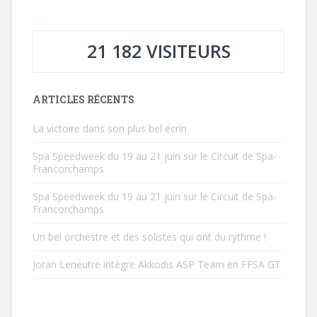
d
e
a
d
n
a
s
n
u
s
21 182 VISITEURS
n
u
e
n
n
e
o
n
u
o
v
u
ARTICLES RÉCENTS
e
v
l
e
l
l
La victoire dans son plus bel écrin
e
l
f
e
e
f
Spa Speedweek du 19 au 21 juin sur le Circuit de Spa-
n
e
ê
n
Francorchamps
t
ê
r
t
e
r
Spa Speedweek du 19 au 21 juin sur le Circuit de Spa-
)
e
Francorchamps
)
Un bel orchestre et des solistes qui ont du rythme !
Joran Leneutre intègre Akkodis ASP Team en FFSA GT