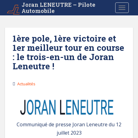
S
Joran LENEUTRE – Pilote
TOGGLE
Automobile
k
i
p
t
1ère pole, 1ère victoire et
o
1er meilleur tour en course
m
a
: le trois-en-un de Joran
i
Leneutre !
n
c
o
Actualités
n
t
e
n
t
Communiqué de presse Joran Leneutre du 12
juillet 2023