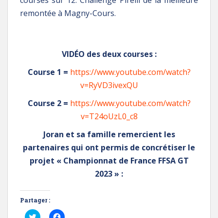
remontée à Magny-Cours.
VIDÉO des deux courses :
Course 1 =
https://www.youtube.com/watch?
v=RyVD3ivexQU
Course 2 =
https://www.youtube.com/watch?
v=T24oUzL0_c8
Joran et sa famille remercient les
partenaires qui ont permis de concrétiser le
projet « Championnat de France FFSA GT
2023 » :
Partager :
C
C