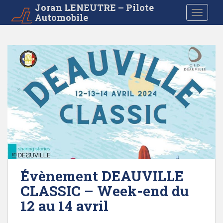
S
Joran LENEUTRE – Pilote
TOGGLE
Automobile
k
i
p
t
o
m
a
i
n
c
o
n
t
e
Évènement DEAUVILLE
n
CLASSIC – Week-end du
t
12 au 14 avril