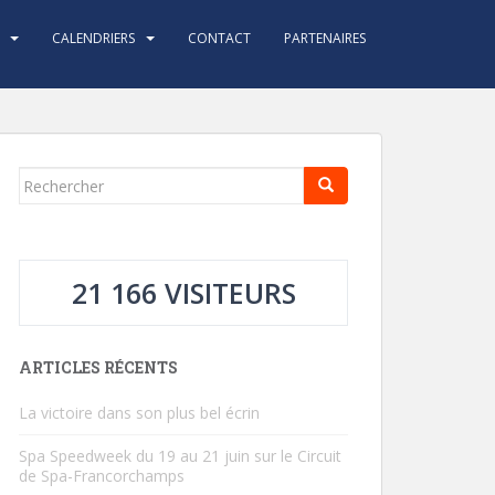
CALENDRIERS
CONTACT
PARTENAIRES
Rechercher...
21 166 VISITEURS
ARTICLES RÉCENTS
La victoire dans son plus bel écrin
Spa Speedweek du 19 au 21 juin sur le Circuit
de Spa-Francorchamps