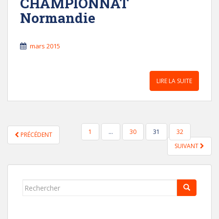
CHAMPIONNAT
Normandie
mars 2015
LIRE LA SUITE
PAGINATION
1
…
30
31
32
PRÉCÉDENT
DES
SUIVANT
PUBLICATIONS
Rechercher...