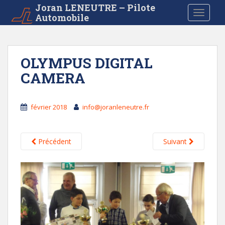
S
Joran LENEUTRE – Pilote
TOGGLE
Automobile
k
i
p
t
OLYMPUS DIGITAL
o
CAMERA
m
a
i
février 2018
info@joranleneutre.fr
n
c
o
Précédent
Suivant
n
t
e
n
t