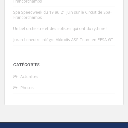
Francorchamps
Spa Speedweek du 19 au 21 juin sur le Circuit de Spa-
Francorchamps
Un bel orchestre et des solistes qui ont du rythme !
Joran Leneutre intègre Akkodis ASP Team en FFSA GT
CATÉGORIES
Actualités
Photos