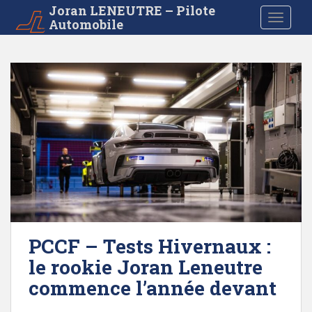
S
Joran LENEUTRE – Pilote
TOGGLE
Automobile
k
i
p
t
o
m
a
i
n
c
o
n
t
e
PCCF – Tests Hivernaux :
n
le rookie Joran Leneutre
t
commence l’année devant