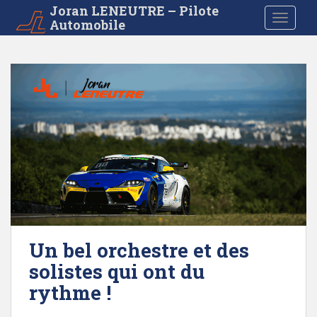
S
Joran LENEUTRE – Pilote
TOGGLE
Automobile
k
i
p
t
o
m
a
i
n
c
o
n
t
e
Un bel orchestre et des
n
solistes qui ont du
t
rythme !