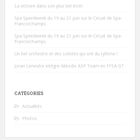
l
l
La victoire dans son plus bel écrin
e
l
f
e
e
f
Spa Speedweek du 19 au 21 juin sur le Circuit de Spa-
n
e
ê
n
Francorchamps
t
ê
r
t
e
r
Spa Speedweek du 19 au 21 juin sur le Circuit de Spa-
)
e
Francorchamps
)
Un bel orchestre et des solistes qui ont du rythme !
Joran Leneutre intègre Akkodis ASP Team en FFSA GT
CATÉGORIES
Actualités
Photos